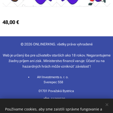
48,00
€
© 2026 ONLINERKNG. všetky práva vyhradené
Web je určený iba pre užívateľov starších ako 18 rokov. Negarantujeme
žiadny príjem ani zisk. Ministerstvo financií varuje: Účasťou na
hazardných hrách môže vzniknúť závislosť!
AH Investments s. r. o.
Sverepec 558
01701 Považská Bystrica
IČO
56200528
Používame cookies, aby sme zaistili správne fungovanie a